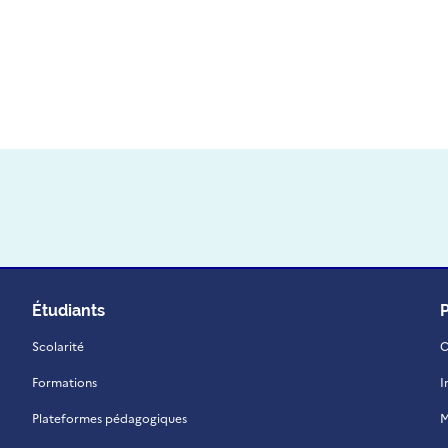
Étudiants
Scolarité
C
Formations
I
Plateformes pédagogiques
M