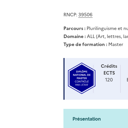
RNCP:
39506
Parcours :
Plurilinguisme et 
Domaine :
ALL (Art, lettres, l
Type de formation :
Master
Crédits
ECTS
120
Présentation