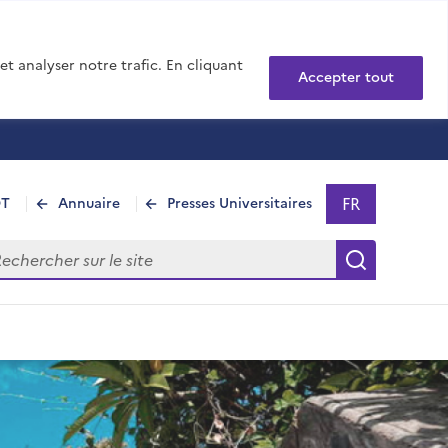
t analyser notre trafic. En cliquant
Accepter tout
FR
DT
Annuaire
Presses Universitaires
Sélectionner 
- Français sél
hercher sur le site
Recherch