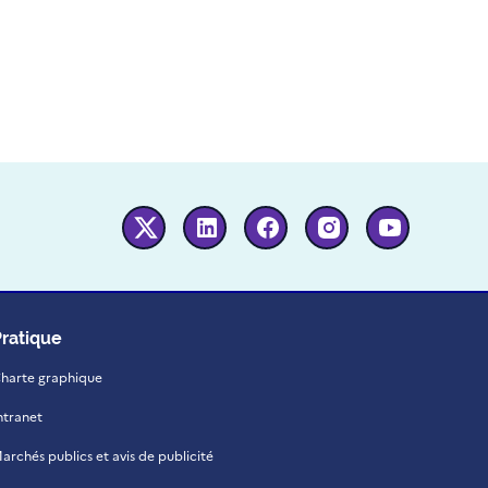
Twitter
Linkedin
Facebook
Instagram
Youtube
Pratique
harte graphique
ntranet
archés publics et avis de publicité