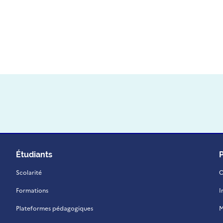
Étudiants
Scolarité
C
Formations
I
Plateformes pédagogiques
M