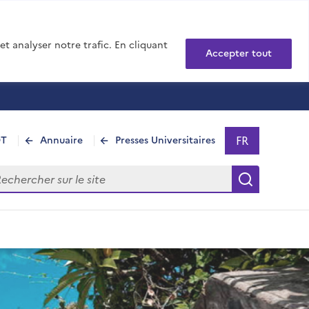
t analyser notre trafic. En cliquant
Accepter tout
FR
DT
Annuaire
Presses Universitaires
Sélectionner 
- Français sél
hercher sur le site
Recherch