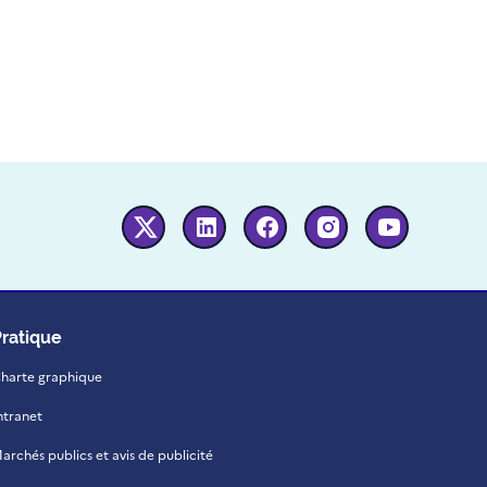
Twitter
Linkedin
Facebook
Instagram
Youtube
Pratique
harte graphique
ntranet
archés publics et avis de publicité