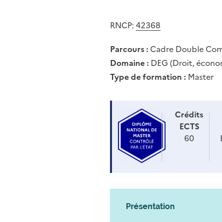
RNCP:
42368
Parcours :
Cadre Double Com
Domaine :
DEG (Droit, économ
Type de formation :
Master
Crédits
ECTS
60
Présentation