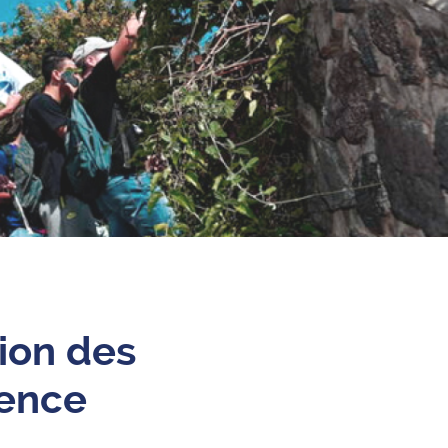
ion des
tence