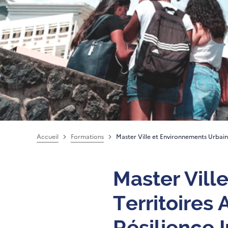
Accueil
Formations
Master Ville et Environnements Urbain
Master Vill
Territoires
Résilience I