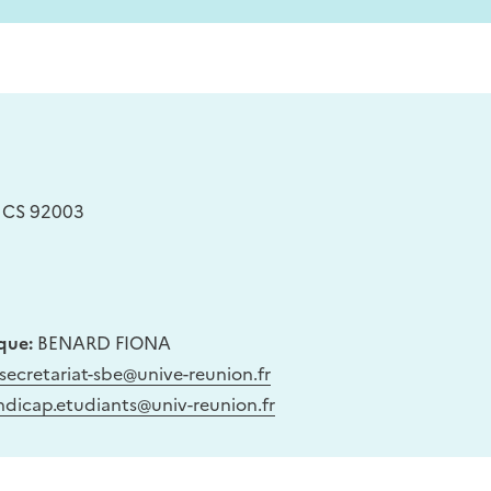
, CS 92003
que:
BENARD FIONA
secretariat-sbe@unive-reunion.fr
ndicap.etudiants@univ-reunion.fr