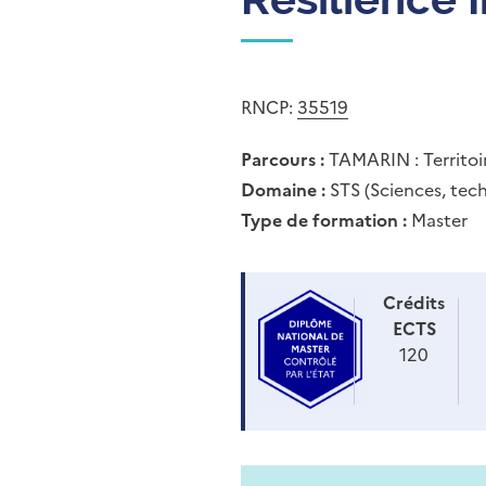
RNCP:
35519
Parcours :
TAMARIN : Territoi
Domaine :
STS (Sciences, tech
Type de formation :
Master
Crédits
ECTS
120