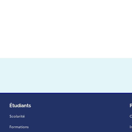
Étudiants
Scolarité
C
Formations
I