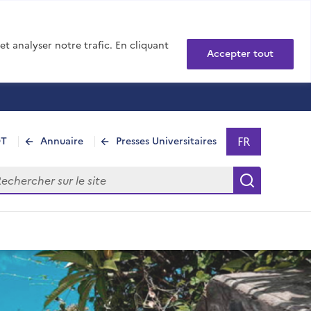
t analyser notre trafic. En cliquant
Accepter tout
FR
DT
Annuaire
Presses Universitaires
Sélectionner 
- Français sél
hercher sur le site
Recherch