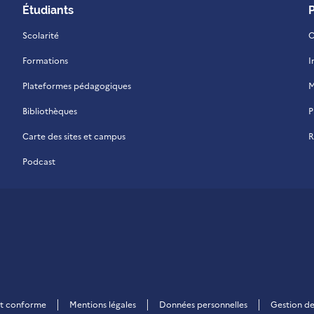
Étudiants
Scolarité
C
Formations
I
Plateformes pédagogiques
M
Bibliothèques
P
Carte des sites et campus
R
Podcast
 La Réunion
ent conforme
Mentions légales
Données personnelles
Gestion de