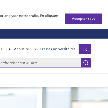
t analyser notre trafic. En cliquant
Accepter tout
FR
DT
Annuaire
Presses Universitaires
Sélectionner 
- Français sél
hercher sur le site
Recherch