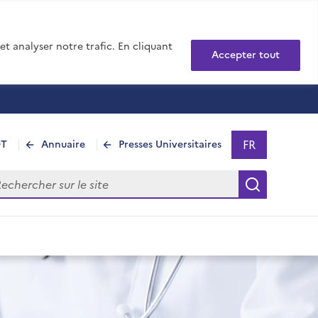
t analyser notre trafic. En cliquant
Accepter tout
FR
DT
Annuaire
Presses Universitaires
Sélectionner 
- Français sél
hercher sur le site
Recherch