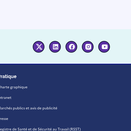
Twitter
Linkedin
Facebook
Instagram
Youtube
Pratique
harte graphique
ntranet
archés publics et avis de publicité
resse
egistre de Santé et de Sécurité au Travail (RSST)