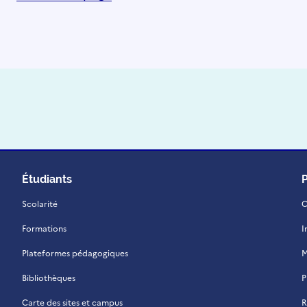
Étudiants
Scolarité
C
Formations
I
Plateformes pédagogiques
M
Bibliothèques
P
Carte des sites et campus
R