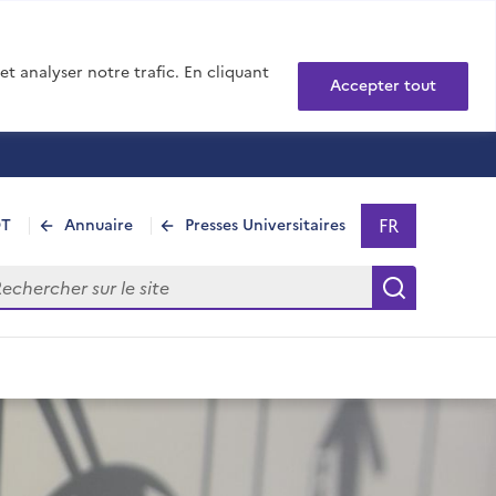
t analyser notre trafic. En cliquant
Accepter tout
FR
DT
Annuaire
Presses Universitaires
Sélectionner 
- Français sél
hercher sur le site
Recherch