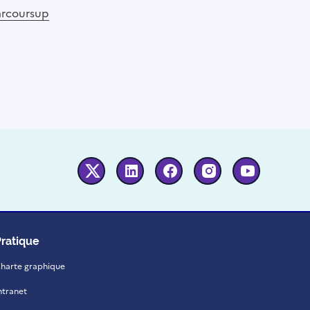
arcoursup
Twitter
Linkedin
Facebook
Instagram
Youtube
Pratique
harte graphique
ntranet