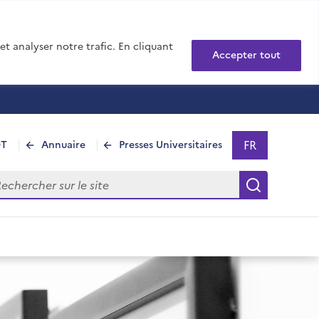
t analyser notre trafic. En cliquant
Accepter tout
FR
DT
Annuaire
Presses Universitaires
Sélectionner 
- Français sél
hercher sur le site
Recherch