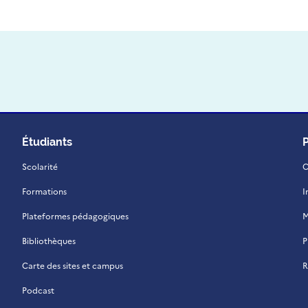
Étudiants
Scolarité
C
Formations
I
Plateformes pédagogiques
M
Bibliothèques
P
Carte des sites et campus
R
Podcast