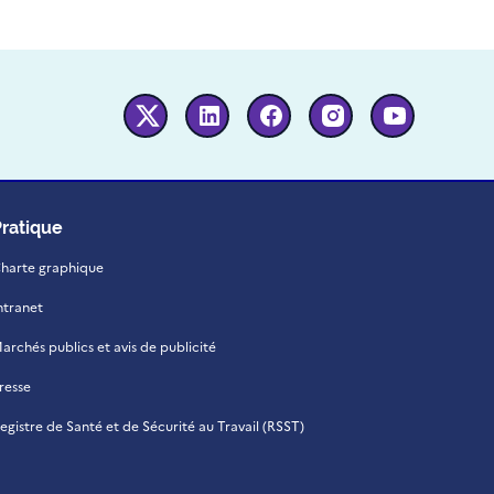
Twitter
Linkedin
Facebook
Instagram
Youtube
Pratique
harte graphique
ntranet
archés publics et avis de publicité
resse
egistre de Santé et de Sécurité au Travail (RSST)