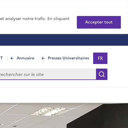
t analyser notre trafic. En cliquant
Accepter tout
FR
DT
Annuaire
Presses Universitaires
Sélectionner 
- Français sél
hercher sur le site
Recherch