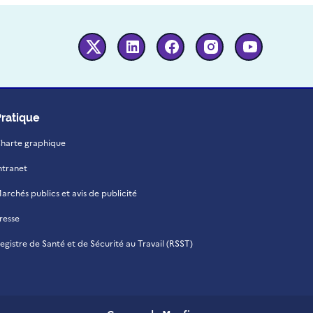
Twitter
Linkedin
Facebook
Instagram
Youtube
Pratique
harte graphique
ntranet
archés publics et avis de publicité
resse
egistre de Santé et de Sécurité au Travail (RSST)