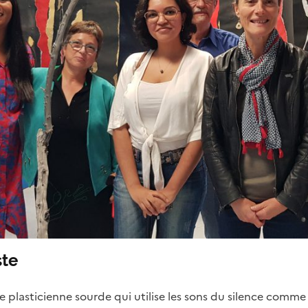
ste
te plasticienne sourde qui utilise les sons du silence co