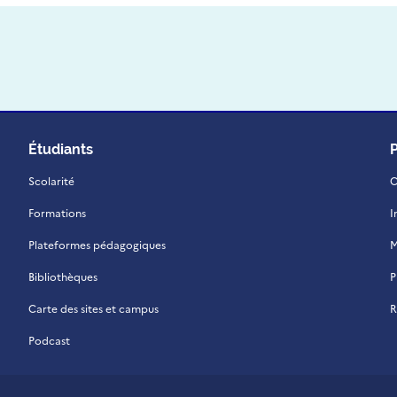
Étudiants
Scolarité
C
Formations
I
Plateformes pédagogiques
M
Bibliothèques
P
Carte des sites et campus
R
Podcast