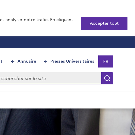
t analyser notre trafic. En cliquant
Accepter tout
FR
DT
Annuaire
Presses Universitaires
Sélectionner 
- Français sél
hercher sur le site
Recherch