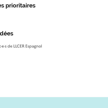
s prioritaires
ndées
e·s de LLCER Espagnol