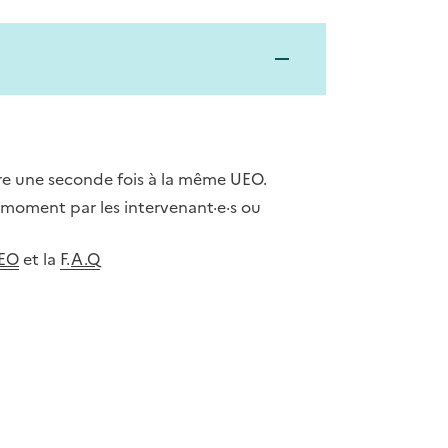
re une seconde fois à la même UEO.
 moment par les intervenant·e·s ou
UEO
et la
F.
A.Q