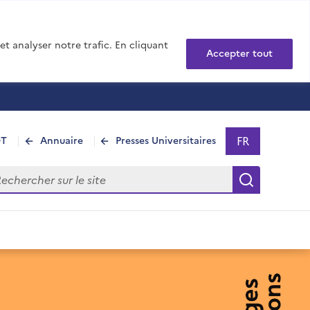
t analyser notre trafic. En cliquant
Accepter tout
FR
DT
Annuaire
Presses Universitaires
Sélectionner 
- Français sél
hercher sur le site
Recherch