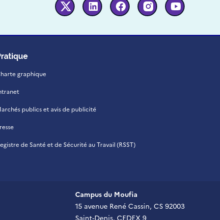
Twitter
Linkedin
Facebook
Instagram
Youtube
Pratique
harte graphique
ntranet
archés publics et avis de publicité
resse
egistre de Santé et de Sécurité au Travail (RSST)
Campus du Moufia
15 avenue René Cassin, CS 92003
Saint-Denis, CEDEX 9