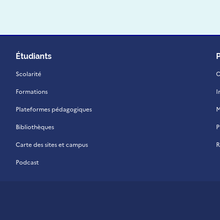
Étudiants
Scolarité
C
Formations
I
Plateformes pédagogiques
M
Bibliothèques
P
Carte des sites et campus
R
Podcast
 La Réunion