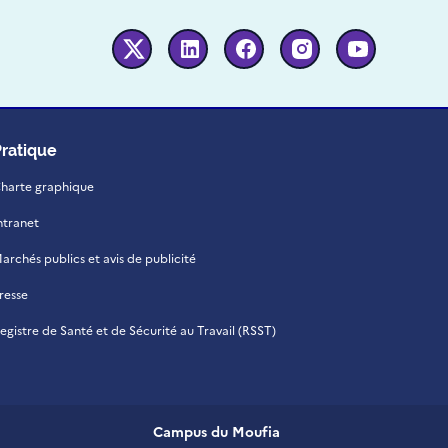
Twitter
Linkedin
Facebook
Instagram
Youtube
Pratique
harte graphique
ntranet
archés publics et avis de publicité
resse
egistre de Santé et de Sécurité au Travail (RSST)
Campus du Moufia