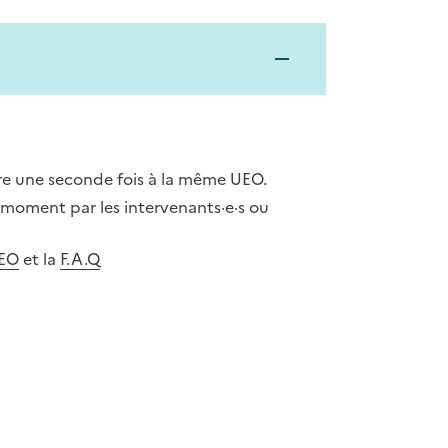
re une seconde fois à la même UEO.
 moment par les intervenants·e·s ou
UEO
et la
F.A.Q