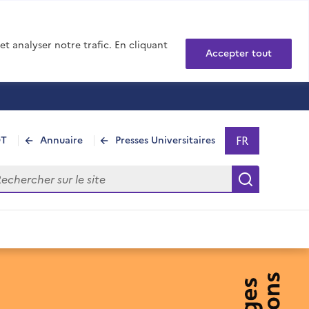
t analyser notre trafic. En cliquant
Accepter tout
FR
DT
Annuaire
Presses Universitaires
Sélectionner 
- Français sél
hercher sur le site
Recherch