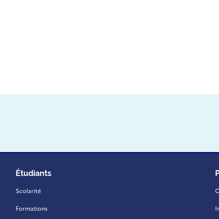
Étudiants
Scolarité
C
Formations
I