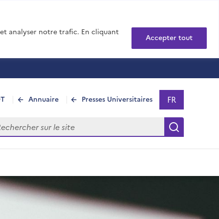
t analyser notre trafic. En cliquant
Accepter tout
FR
DT
Annuaire
Presses Universitaires
Sélectionner 
- Français sél
hercher sur le site
Recherch