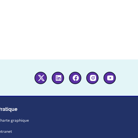
Twitter
Linkedin
Facebook
Instagram
Youtube
Pratique
harte graphique
ntranet