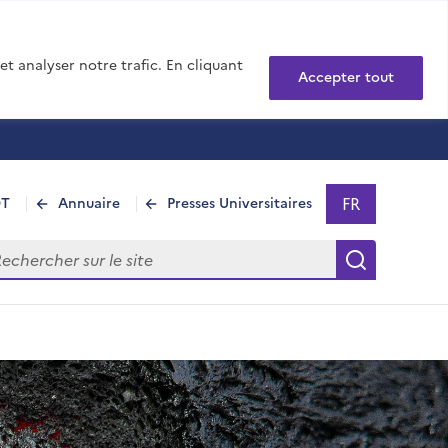
t analyser notre trafic. En cliquant
Accepter tout
FR
DT
Annuaire
Presses Universitaires
Sélectionner 
- Français sél
hercher sur le site
Recherch