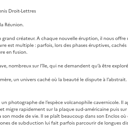
nis Droit-Lettres
 la Réunion.
n grand créateur. A chaque nouvelle éruption, il nous offre
e est multiple : parfois, lors des phases éruptives, cachés
re en fusion.
lave, nombreux sur l’île, qui ne demandent qu’à être explorés
émère, un univers caché où la beauté le dispute à l’abstrait.
 un photographe de l’espèce volcanophile cavernicole. Il a
et migre rapidement sur la plaque sud-américaine puis sur 
 son mode de vie. Il se plaît beaucoup dans son Enclos où 
es de subduction lui fait parfois parcourir de longues dista