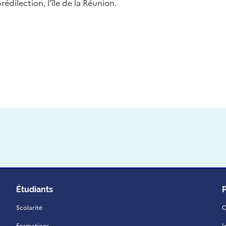
édilection, l’île de la Réunion.
Étudiants
Scolarité
C