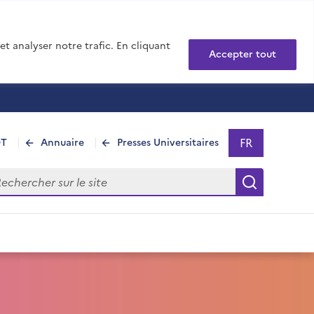
t analyser notre trafic. En cliquant
Accepter tout
FR
DT
Annuaire
Presses Universitaires
Sélectionner 
- Français sél
hercher sur le site
Recherch