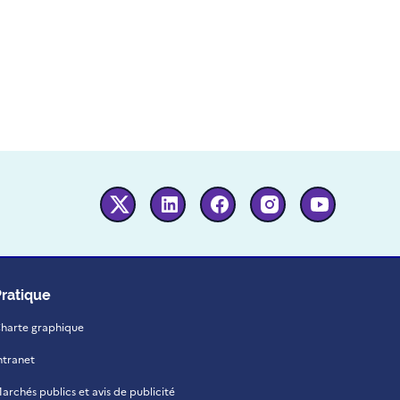
Twitter
Linkedin
Facebook
Instagram
Youtube
Pratique
harte graphique
ntranet
archés publics et avis de publicité