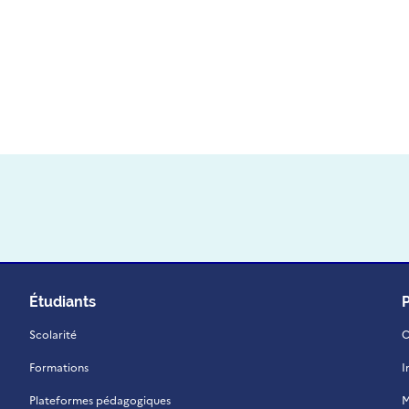
Étudiants
Scolarité
C
Formations
I
Plateformes pédagogiques
M