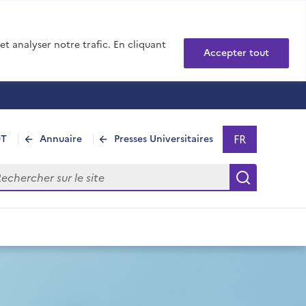
t analyser notre trafic. En cliquant
Accepter tout
FR
DT
Annuaire
Presses Universitaires
Sélectionner 
- Français sél
hercher sur le site
Recherch