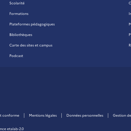
Scolarité
C
Formations
I
Plateformes pédagogiques
M
Bibliothèques
P
Carte des sites et campus
R
Podcast
 La Réunion
ent conforme
Mentions légales
Données personnelles
Gestion de
ence etalab-2.0