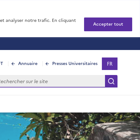
t analyser notre trafic. En cliquant
Accepter tout
FR
DT
Annuaire
Presses Universitaires
Sélectionner 
- Français sél
hercher sur le site
Recherch