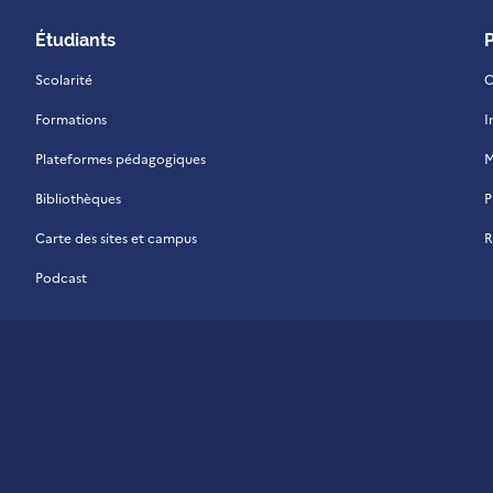
Étudiants
Scolarité
C
Formations
I
Plateformes pédagogiques
M
Bibliothèques
P
Carte des sites et campus
R
Podcast
 La Réunion