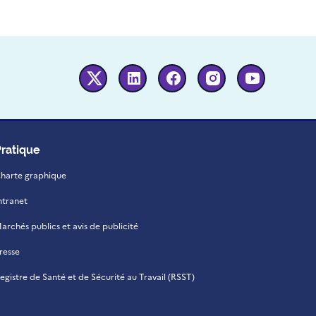
Twitter
Linkedin
Facebook
Instagram
Youtube
Pratique
harte graphique
ntranet
archés publics et avis de publicité
resse
egistre de Santé et de Sécurité au Travail (RSST)