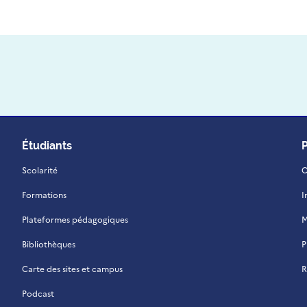
Étudiants
Scolarité
C
Formations
I
Plateformes pédagogiques
M
Bibliothèques
P
Carte des sites et campus
R
Podcast