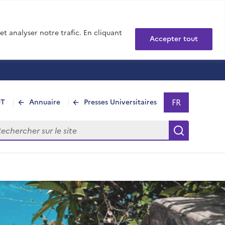
t analyser notre trafic. En cliquant
Accepter tout
FR
DT
Annuaire
Presses Universitaires
Sélectionner 
- Français sél
hercher sur le site
Recherch