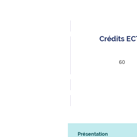
Crédits E
60
Présentation