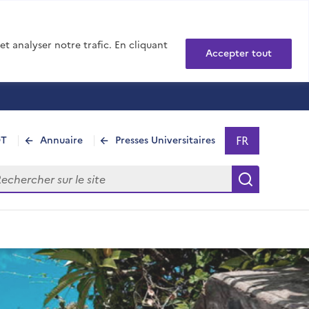
t analyser notre trafic. En cliquant
Accepter tout
FR
DT
Annuaire
Presses Universitaires
Sélectionner 
- Français sél
hercher sur le site
Recherch