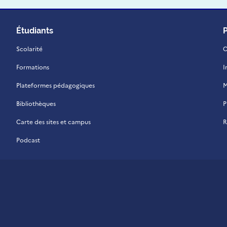
Étudiants
Scolarité
C
Formations
I
Plateformes pédagogiques
M
Bibliothèques
P
Carte des sites et campus
R
Podcast
 La Réunion