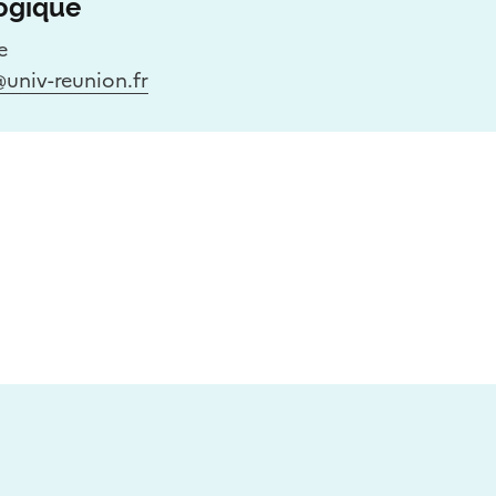
ogique
e
@univ-reunion.fr