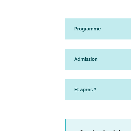
Programme
Admission
Et après ?