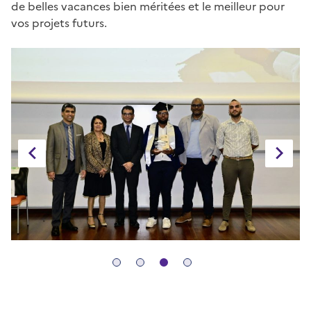
de belles vacances bien méritées et le meilleur pour
vos projets futurs.
diapositive
diaposit
précédente
suivant
diapositive
diapositive
diapositive
diapositive
1
2
3
4