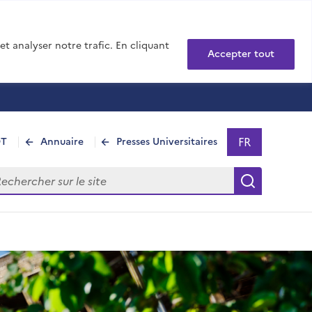
t analyser notre trafic. En cliquant
Accepter tout
FR
DT
Annuaire
Presses Universitaires
Sélectionner 
- Français sél
hercher sur le site
Recherch