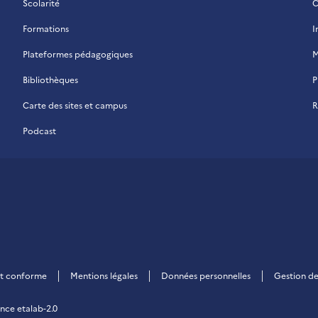
Scolarité
C
Formations
I
Plateformes pédagogiques
M
Bibliothèques
P
Carte des sites et campus
R
Podcast
 La Réunion
ent conforme
Mentions légales
Données personnelles
Gestion de
ence etalab-2.0