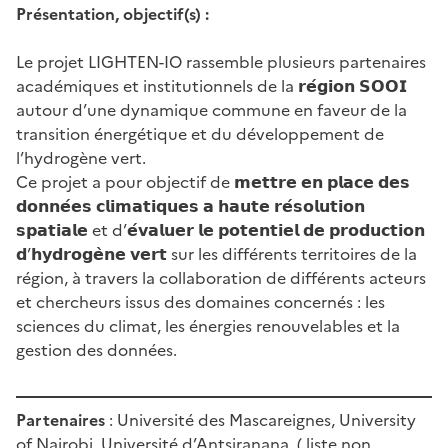
Présentation, objectif(s) :
Le projet LIGHTEN-IO rassemble plusieurs partenaires
académiques et institutionnels de la 𝗿𝗲́𝗴𝗶𝗼𝗻 𝗦𝗢𝗢𝗜
autour d’une dynamique commune en faveur de la
transition énergétique et du développement de
l’hydrogène vert.
Ce projet a pour objectif de 𝗺𝗲𝘁𝘁𝗿𝗲 𝗲𝗻 𝗽𝗹𝗮𝗰𝗲 𝗱𝗲𝘀
𝗱𝗼𝗻𝗻𝗲́𝗲𝘀 𝗰𝗹𝗶𝗺𝗮𝘁𝗶𝗾𝘂𝗲𝘀 𝗮 𝗵𝗮𝘂𝘁𝗲 𝗿𝗲́𝘀𝗼𝗹𝘂𝘁𝗶𝗼𝗻
𝘀𝗽𝗮𝘁𝗶𝗮𝗹𝗲 et d’𝗲́𝘃𝗮𝗹𝘂𝗲𝗿 𝗹𝗲 𝗽𝗼𝘁𝗲𝗻𝘁𝗶𝗲𝗹 𝗱𝗲 𝗽𝗿𝗼𝗱𝘂𝗰𝘁𝗶𝗼𝗻
𝗱’𝗵𝘆𝗱𝗿𝗼𝗴𝗲̀𝗻𝗲 𝘃𝗲𝗿𝘁 sur les différents territoires de la
région, à travers la collaboration de différents acteurs
et chercheurs issus des domaines concernés : les
sciences du climat, les énergies renouvelables et la
gestion des données.
Partenaires
: Université des Mascareignes, University
of Nairobi, Université d’Antsiranana, ( liste non