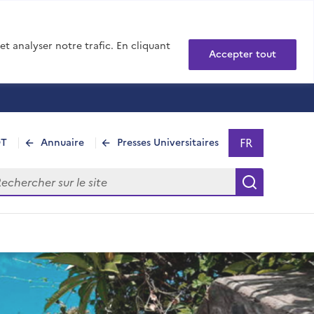
t analyser notre trafic. En cliquant
Accepter tout
FR
DT
Annuaire
Presses Universitaires
Sélectionner 
- Français sél
hercher sur le site
Recherch