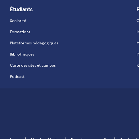
Étudiants
Scolarité
C
Formations
I
Plateformes pédagogiques
M
Bibliothèques
P
Carte des sites et campus
R
Podcast
 La Réunion