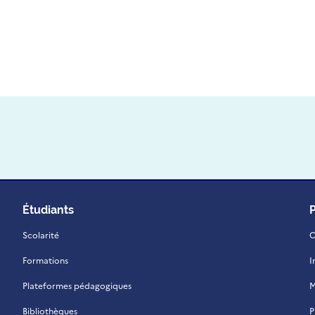
Étudiants
Scolarité
C
Formations
I
Plateformes pédagogiques
M
Bibliothèques
P