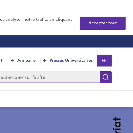
t analyser notre trafic. En cliquant
Accepter tout
FR
DT
Annuaire
Presses Universitaires
Sélectionner 
- Français sél
hercher sur le site
Recherch