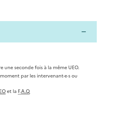
re une seconde fois à la même UEO.
 moment par les intervenant·e·s ou
UEO
et la
F.
A.Q