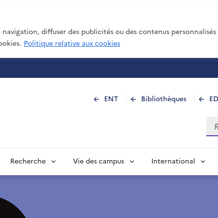
navigation, diffuser des publicités ou des contenus personnalisés e
ookies.
Politique relative aux cookies
 de La Réunion
ENT
Bibliothèques
E
Rec
Recherche
Vie des campus
International