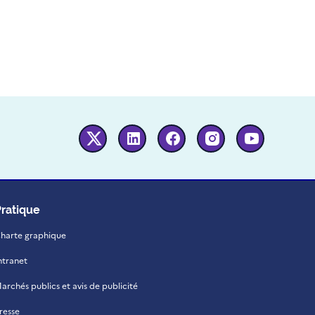
Twitter
Linkedin
Facebook
Instagram
Youtube
Pratique
harte graphique
ntranet
archés publics et avis de publicité
resse