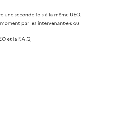
re une seconde fois à la même UEO.
 moment par les intervenant·e·s ou
UEO
et la
F.
A.Q