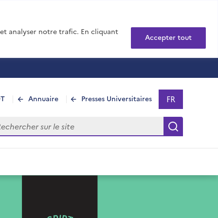
t analyser notre trafic. En cliquant
Accepter tout
FR
DT
Annuaire
Presses Universitaires
Sélectionner 
- Français sél
hercher sur le site
Recherch