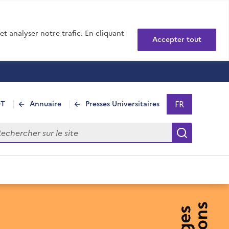
t analyser notre trafic. En cliquant
Accepter tout
FR
DT
Annuaire
Presses Universitaires
Sélectionner 
- Français sél
hercher sur le site
Recherch