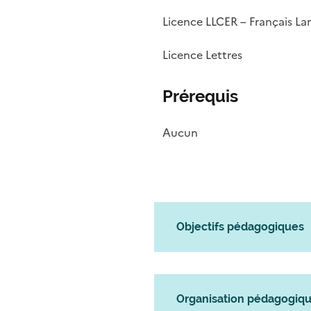
Licence LLCER – Français La
Licence Lettres
Prérequis
Aucun
Objectifs pédagogiques
Organisation pédagogiq