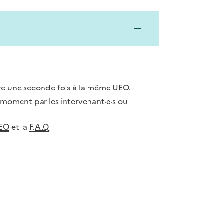
re une seconde fois à la même UEO.
 moment par les intervenant·e·s ou
UEO
et la
F.
A.Q