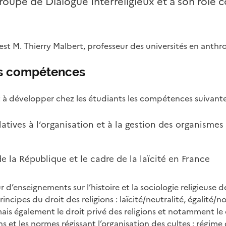
upe de Dialogue Interreligieux et à son rôle
t M. Thierry Malbert, professeur des universités en anthro
s compétences
à développer chez les étudiants les compétences suivante
atives à l’organisation et à la gestion des organismes 
 la République et le cadre de la laïcité en France
d’enseignements sur l’histoire et la sociologie religieuse d
incipes du droit des religions : laïcité/neutralité, égalité/
mais également le droit privé des religions et notamment le dr
ns et les normes régissant l’organisation des cultes : régime