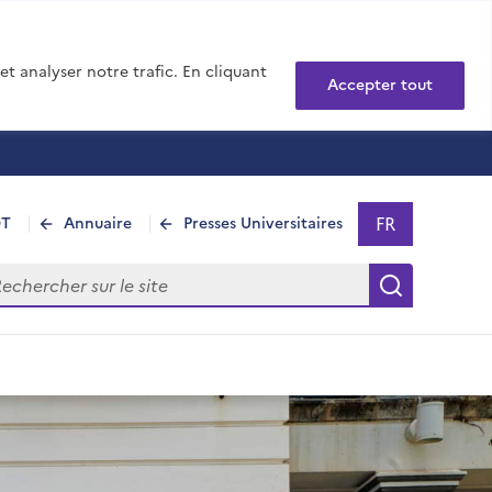
t analyser notre trafic. En cliquant
Accepter tout
FR
DT
Annuaire
Presses Universitaires
Sélectionner 
- Français sél
hercher sur le site
Recherch