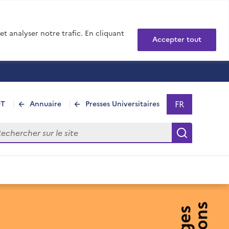
t analyser notre trafic. En cliquant
Accepter tout
FR
DT
Annuaire
Presses Universitaires
Sélectionner 
- Français sél
hercher sur le site
Recherch