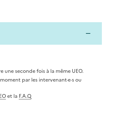
re une seconde fois à la même UEO.
 moment par les intervenant·e·s ou
UEO
et la
F.A.Q