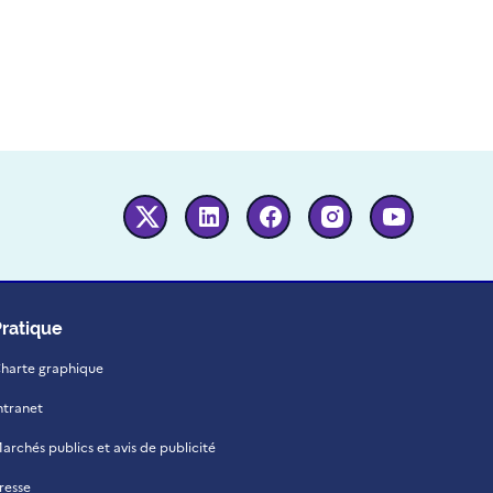
Twitter
Linkedin
Facebook
Instagram
Youtube
Pratique
harte graphique
ntranet
archés publics et avis de publicité
resse