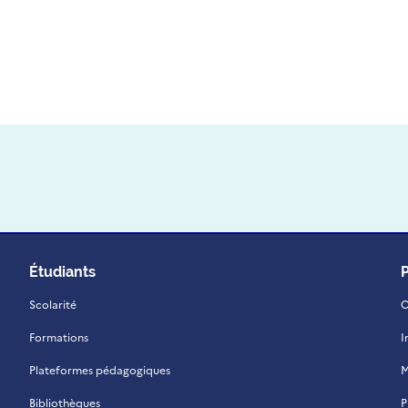
Étudiants
Scolarité
C
Formations
I
Plateformes pédagogiques
M
Bibliothèques
P