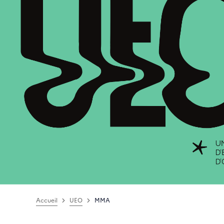
Accueil
UEO
MMA