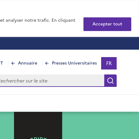
t analyser notre trafic. En cliquant
Accepter tout
FR
DT
Annuaire
Presses Universitaires
Sélectionner 
- Français sél
hercher sur le site
Recherch