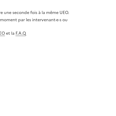
re une seconde fois à la même UEO.
 moment par les intervenant·e·s ou
UEO
et la
F.A.Q