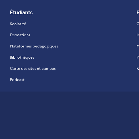
Étudiants
Scolarité
C
Formations
I
Plateformes pédagogiques
M
Bibliothèques
P
Carte des sites et campus
R
Podcast
 La Réunion