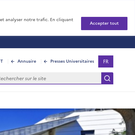
t analyser notre trafic. En cliquant
Accepter tout
FR
DT
Annuaire
Presses Universitaires
Sélectionner 
- Français sél
hercher sur le site
Recherch