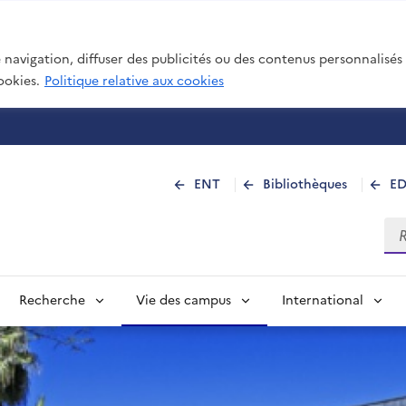
navigation, diffuser des publicités ou des contenus personnalisés e
ookies.
Politique relative aux cookies
 de La Réunion
ENT
Bibliothèques
E
Rec
Recherche
Vie des campus
International