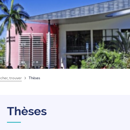
cher, trouver
Thèses
Thèses