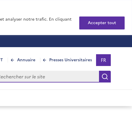
t analyser notre trafic. En cliquant
Accepter tout
FR
DT
Annuaire
Presses Universitaires
Sélectionner 
- Français sél
hercher sur le site
Recherch