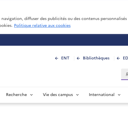
navigation, diffuser des publicités ou des contenus personnalisés e
ookies.
Politique relative aux cookies
 de La Réunion
ENT
Bibliothèques
E
Rec
Recherche
Vie des campus
International