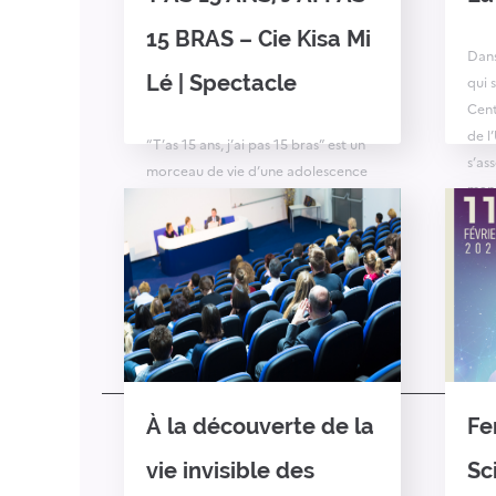
15 BRAS – Cie Kisa Mi
Dans
Lé | Spectacle
qui 
Cent
de l
“T’as 15 ans, j’ai pas 15 bras” est un
s’as
morceau de vie d’une adolescence
mani
en colère dans une société qui
séqu
bouillonne mais n’explose pas. C’est
La c
le récit d’un conflit familial dans
thèm
l’intimité où se jouent les rapports
mine
de couple, l’amour parental
débordant, coincé entre inquiétude
et incompréhension. C’est une
confrontation avec le réel et
l’inaction […]
À la découverte de la
Fe
vie invisible des
Sc