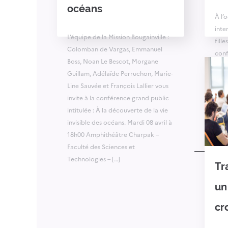
océans
À l’
inte
L’équipe de la Mission Bougainville :
fill
Colomban de Vargas, Emmanuel
conf
Boss, Noan Le Bescot, Morgane
RAN
Guillam, Adélaïde Perruchon, Marie-
d’en
Line Sauvée et François Lallier vous
soci
invite à la conférence grand public
intitulée : À la découverte de la vie
invisible des océans. Mardi 08 avril à
18h00 Amphithéâtre Charpak –
Faculté des Sciences et
Technologies – […]
Tr
un
cr