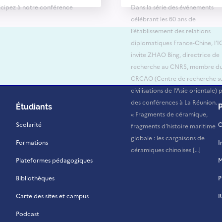
icipez à notre conférence
Dans la série des événements
célébrant les 60 ans de
l’établissement des relations
diplomatiques France-Chine, l’I
invite ZHAO Bing, directrice de
recherche au CNRS, membre d
CRCAO (Centre de recherche su
civilisations de l’Asie orientale) 
des conférences à La Réunion.
Étudiants
« Fragments de céramique,
Scolarité
C
fragments d’histoire maritime
globale : les cargaisons de
Formations
I
céramiques chinoises […]
Plateformes pédagogiques
M
Bibliothèques
P
Carte des sites et campus
R
Podcast