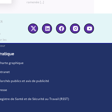
ramenée […]
CR
Twitter
Linkedin
Facebook
Instagram
Youtube
u
r les
pour
Pratique
harte graphique
ntranet
archés publics et avis de publicité
resse
egistre de Santé et de Sécurité au Travail (RSST)