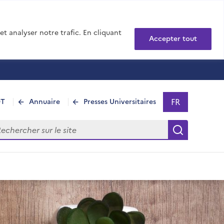
t analyser notre trafic. En cliquant
Accepter tout
FR
DT
Annuaire
Presses Universitaires
Sélectionner 
- Français sél
hercher sur le site
Recherch