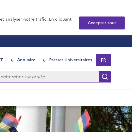
t analyser notre trafic. En cliquant
Accepter tout
FR
DT
Annuaire
Presses Universitaires
Sélectionner 
- Français sél
hercher sur le site
Recherch