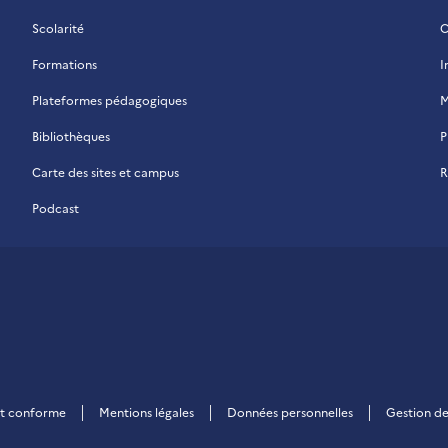
Scolarité
C
Formations
I
Plateformes pédagogiques
M
Bibliothèques
P
Carte des sites et campus
R
Podcast
 La Réunion
ent conforme
Mentions légales
Données personnelles
Gestion de