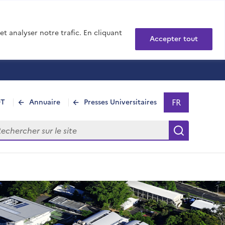
t analyser notre trafic. En cliquant
Accepter tout
FR
DT
Annuaire
Presses Universitaires
Sélectionner 
- Français sél
hercher sur le site
Recherch