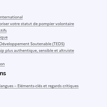
nternational
riser votre statut de pompier volontaire
tifs
vique
un Développement Soutenable (TEDS)
ip plus authentique, sensible et altruiste
ion
ons
ngues – Eléments-clés et regards critiques