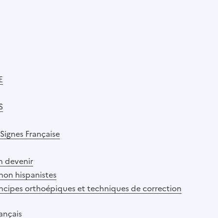
E
S
 Signes Française
n devenir
non hispanistes
incipes orthoépiques et techniques de correction
rançais