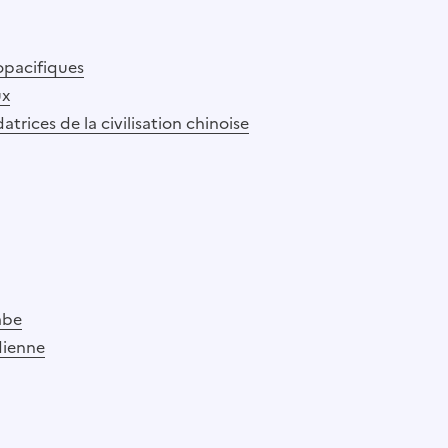
opacifiques
ux
atrices de la civilisation chinoise
abe
ndienne