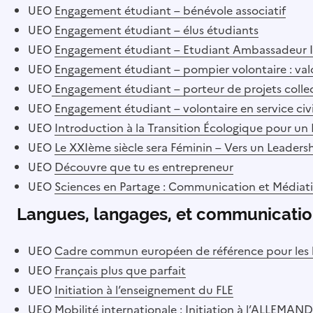
UEO
Engagement étudiant – bénévole associatif
UEO
Engagement étudiant – élus étudiants
UEO
Engagement étudiant – Etudiant Ambassadeur I
UEO
Engagement étudiant – pompier volontaire : valo
UEO
Engagement étudiant – porteur de projets collec
UEO
Engagement étudiant – volontaire en service ci
UEO
Introduction à la Transition Écologique pour 
UEO
Le XXIème siècle sera Féminin – Vers un Leadersh
UEO
Découvre que tu es entrepreneur
UEO
Sciences en Partage : Communication et Médiat
Langues, langages, et communicati
UEO
Cadre commun européen de référence pour les la
UEO
Français plus que parfait
UEO
Initiation à l’enseignement du FLE
UEO
Mobilité internationale : Initiation à l’ALLEMAND