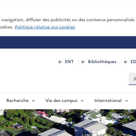
navigation, diffuser des publicités ou des contenus personnalisés e
ookies.
Politique relative aux cookies
 de La Réunion
ENT
Bibliothèques
E
Rec
Recherche
Vie des campus
International